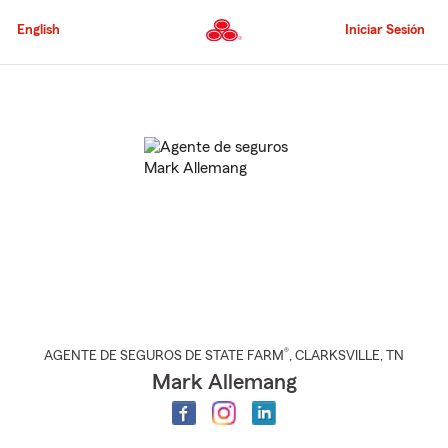
Pasar
al
English
Iniciar Sesión
contenido
principal
Comienzo
del
contenido
principal
®
AGENTE DE SEGUROS DE STATE FARM
,
CLARKSVILLE
, TN
Mark Allemang