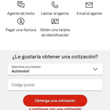
Agente de texto
Llamar al agente
Email al agente
Pagar una factura
Obtén una tarjeta
de identificación
¿Le gustaría obtener una cotización?
Seleccione un producto
Seleccione
un
nombre
de
producto
del
Código postal
Ingresa
Ingresa
_____
menú
un
un
desplegable
código
código
postal
postal
Obtenga una cotización
de
de
5
5
o continuar con una cotización