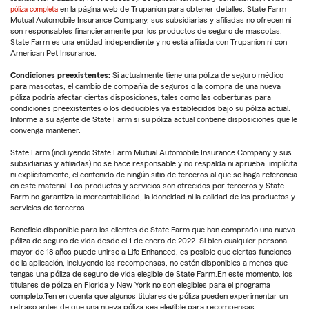
póliza completa
en la página web de Trupanion para obtener detalles. State Farm
Mutual Automobile Insurance Company, sus subsidiarias y afiliadas no ofrecen ni
son responsables financieramente por los productos de seguro de mascotas.
State Farm es una entidad independiente y no está afiliada con Trupanion ni con
American Pet Insurance.
Condiciones preexistentes:
Si actualmente tiene una póliza de seguro médico
para mascotas, el cambio de compañía de seguros o la compra de una nueva
póliza podría afectar ciertas disposiciones, tales como las coberturas para
condiciones preexistentes o los deducibles ya establecidos bajo su póliza actual.
Informe a su agente de State Farm si su póliza actual contiene disposiciones que le
convenga mantener.
State Farm (incluyendo State Farm Mutual Automobile Insurance Company y sus
subsidiarias y afiliadas) no se hace responsable y no respalda ni aprueba, implícita
ni explícitamente, el contenido de ningún sitio de terceros al que se haga referencia
en este material. Los productos y servicios son ofrecidos por terceros y State
Farm no garantiza la mercantabilidad, la idoneidad ni la calidad de los productos y
servicios de terceros.
Beneficio disponible para los clientes de State Farm que han comprado una nueva
póliza de seguro de vida desde el 1 de enero de 2022. Si bien cualquier persona
mayor de 18 años puede unirse a Life Enhanced, es posible que ciertas funciones
de la aplicación, incluyendo las recompensas, no estén disponibles a menos que
tengas una póliza de seguro de vida elegible de State Farm.En este momento, los
titulares de póliza en Florida y New York no son elegibles para el programa
completo.Ten en cuenta que algunos titulares de póliza pueden experimentar un
retraso antes de que una nueva póliza sea elegible para recompensas.