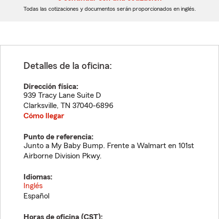
dígitos
dígitos
Todas las cotizaciones y documentos serán proporcionados en inglés.
Detalles de la oficina:
Dirección física:
939 Tracy Lane Suite D
Clarksville
,
TN
37040-6896
Cómo llegar
Punto de referencia:
Junto a My Baby Bump. Frente a Walmart en 101st
Airborne Division Pkwy.
Idiomas:
Inglés
Español
Horas de oficina (
CST
):