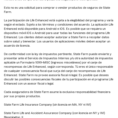
Esto no es una solicitud para comprar o vender productos de seguros de State
Farm.
La participación de Life Enhanced está sujeta a la elegibilidad del programa y varía
según el estado. Sujeto a los términos y condiciones del acuerdo. La aplicación Life
Enhanced está disponible para Android e iOS. Es posible que se requiera un
dispositivo móvil iOS o Android para usar todas las funciones del programa Life
Enhanced. Los clientes deben aceptar autorizar a State Farm a recopilar datos
sobre salud y bienestar. Los usuarios de aplicaciones móviles deben aceptar un
acuerdo de licencia.
De conformidad con la ley de impuestos pertinente, State Farm puede enviarte y
presentar ante el Servicio de Impuestos Internos y/u otra autoridad de impuestos
aplicable un Formulario 1099-MISC (ingresos misceláneos) por el canje de
recompensas de Life Enhanced, según corresponda. Tú eres el único responsable
de cualquier consecuencia fiscal que surja del canje de recompensas de Life
Enhanced. State Farm no provee asesoría fiscal ni legal. Es posible que desees
discutir las posibles consecuencias fiscales de tu participación en el programa Life
Enhanced con un asesor fiscal o legal.
Cada aseguradora de State Farm asume la exclusiva responsabilidad financiera
por sus propios productos.
State Farm Life Insurance Company (sin licencia en MA, NY ni WI)
State Farm Life and Accident Assurance Company (con licencia en NY y WI)
Bloomington, IL